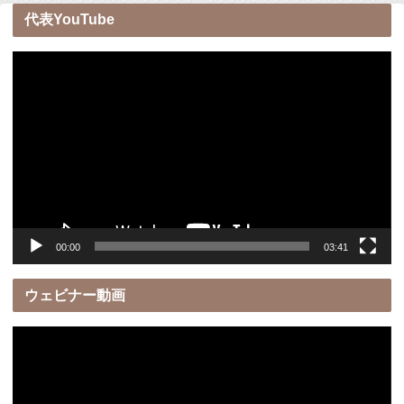
代表YouTube
動
画
プ
レ
ー
ヤ
ー
00:00
03:41
ウェビナー動画
動
画
プ