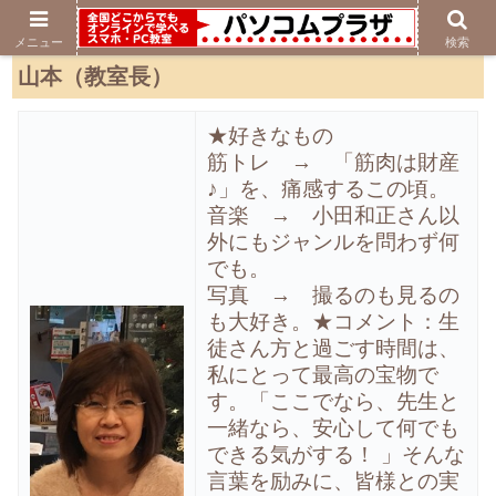
メニュー
検索
山本（教室長）
★好きなもの
筋トレ → 「筋肉は財産
♪」を、痛感するこの頃。
音楽 → 小田和正さん以
外にもジャンルを問わず何
でも。
写真 → 撮るのも見るの
も大好き。
★コメント：
生
徒さん方と過ごす時間は、
私にとって最高の宝物で
す。
「ここでなら、先生と
一緒なら、安心して何でも
できる気がする！ 」
そんな
言葉を励みに、皆様との実