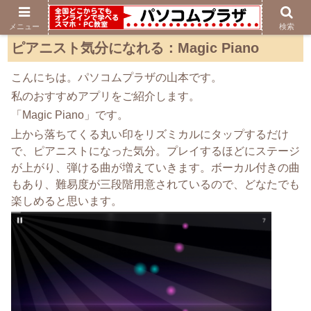
メニュー
検索
ピアニスト気分になれる：Magic Piano
こんにちは。パソコムプラザの山本です。
私のおすすめアプリをご紹介します。
「Magic Piano」です。
上から落ちてくる丸い印をリズミカルにタップするだけ
で、ピアニストになった気分。プレイするほどにステージ
が上がり、弾ける曲が増えていきます。ボーカル付きの曲
もあり、難易度が三段階用意されているので、どなたでも
楽しめると思います。