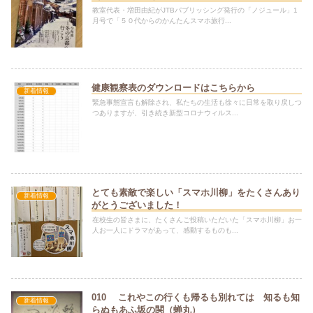
教室代表・増田由紀がJTBパブリッシング発行の「ノジュール」1
月号で「５０代からのかんたんスマホ旅行...
健康観察表のダウンロードはこちらから
新着情報
緊急事態宣言も解除され、私たちの生活も徐々に日常を取り戻しつ
つありますが、引き続き新型コロナウィルス...
とても素敵で楽しい「スマホ川柳」をたくさんあり
新着情報
がとうございました！
在校生の皆さまに、たくさんご投稿いただいた「スマホ川柳」お一
人お一人にドラマがあって、感動するものも...
010 これやこの行くも帰るも別れては 知るも知
新着情報
らぬもあふ坂の関（蝉丸）