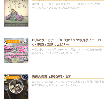
連載コーナー「百人一首で学ぶアプリ」、10首目はこちらです。
そして今日のアプリは、昔の地名が確認でき...
11月のウェビナー「80代女子スマホ片手にヨーロ
新着情報
ッパ周遊」対談ウェビナー
80代女子、スマホ片手にヨーロッパ周遊！スマホで広がる海外旅
行のススメ、対談形式でお届け80代だって...
来週の授業（2020/6/1～6/5）
新着情報
皆さま、こんにちは。パソコムプラザの大谷です。昨日、緊急事態
宣言が解除になりました。やっとだ！という...