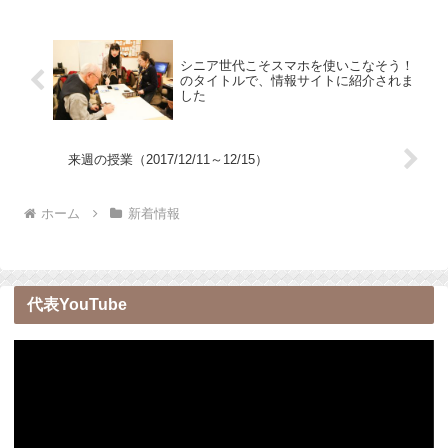
シニア世代こそスマホを使いこなそう！
のタイトルで、情報サイトに紹介されま
した
来週の授業（2017/12/11～12/15）
ホーム
新着情報
代表YouTube
動
画
プ
レ