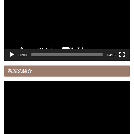
画
プ
レ
ー
ヤ
ー
00:00
04:15
教室の紹介
動
画
プ
レ
ー
ヤ
ー