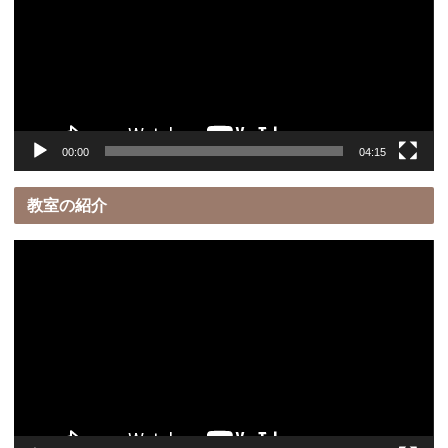
レ
ー
ヤ
ー
00:00
04:15
教室の紹介
動
画
プ
レ
ー
ヤ
ー