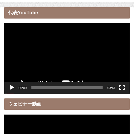
代表YouTube
動
画
プ
レ
ー
ヤ
ー
00:00
03:41
ウェビナー動画
動
画
プ