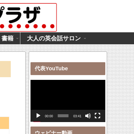
・書籍
大人の英会話サロン
代表YouTube
動
画
プ
レ
00:00
03:41
ー
ヤ
ウェビナー動画