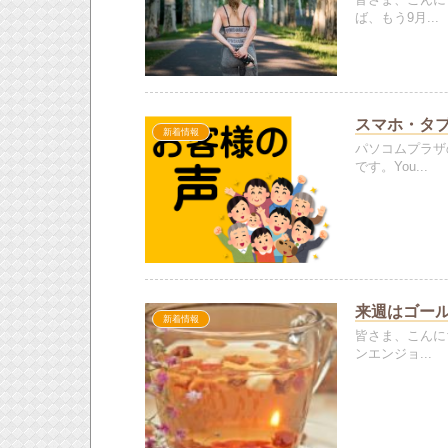
皆さま、こんに
ば、もう9月...
スマホ・タブ
新着情報
パソコムプラザ
です。You...
来週はゴー
新着情報
皆さま、こんに
ンエンジョ...