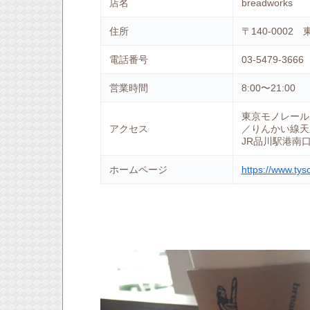
店名
breadworks
住所
〒140-0002
電話番号
03-5479-3666
営業時間
8:00〜21:00
東京モノレール
アクセス
／りんかい線天
JR品川駅港南
ホームページ
https://www.tys