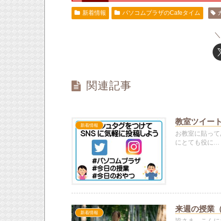
新着情報
パソコムプラザのCafeタイム
関連記事
教室ツイー
新着情報
お教室に貼って
にとても役に...
来週の授業（20
新着情報