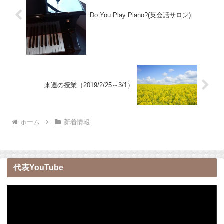
Do You Play Piano?(英会話サロン)
来週の授業（2019/2/25～3/1）
ホーム
新着情報
代表YouTube
動
画
プ