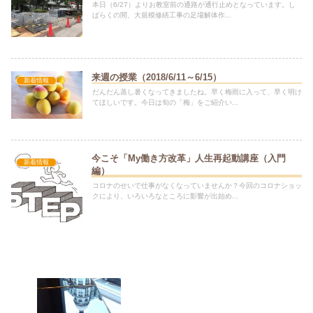
本日（6/27）よりお教室前の通路が通行止めとなっています。し
ばらくの間、大規模修繕工事の足場解体作...
来週の授業（2018/6/11～6/15）
新着情報
だんだん蒸し暑くなってきましたね。早く梅雨に入って、早く明け
てほしいです。今日は旬の「梅」をご紹介い...
今こそ「My働き方改革」人生再起動講座（入門
新着情報
編）
コロナのせいで仕事がなくなっていませんか？今回のコロナショッ
クにより、いろいろなところに影響が出始め...