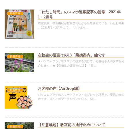
「わたし時間」のスマホ連載記事の監修 2021年
新着情報
1・2月号
教室代表・増田由紀が世界文化社から出版されている「わたし時間
」2021年1・2月号にて、「スマホら...
在校生の証言その13「乗換案内」編です
新着情報
★パソコムプラザでスマホの授業を受けている生徒さんのお声を紹
介します！★【在校生の証言その13】「前...
お客様の声【AirDrop編】
新着情報
パソコムプラザのスマートフォン・タブレット講座をご受講の方の
声です。りんごのマークがついている、Ap...
【注意喚起】教室前の通行止めについて
新着情報