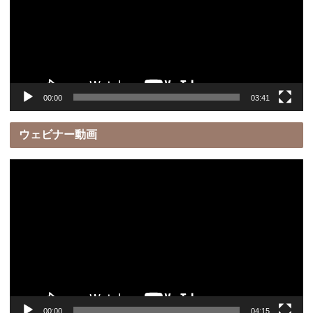
レ
ー
ヤ
ー
00:00
03:41
ウェビナー動画
動
画
プ
レ
ー
ヤ
ー
00:00
04:15