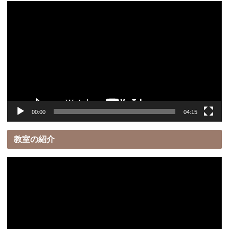
動
画
プ
レ
ー
ヤ
ー
00:00
04:15
教室の紹介
動
画
プ
レ
ー
ヤ