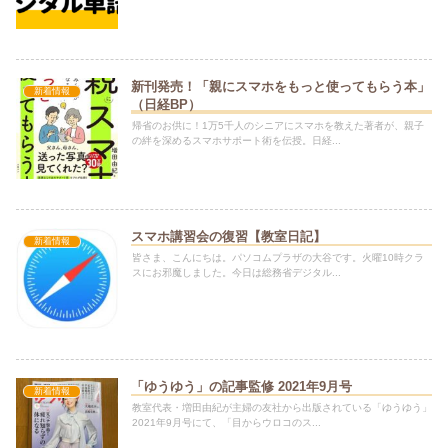
新刊発売！「親にスマホをもっと使ってもらう本」
新着情報
（日経BP）
帰省のお供に！1万5千人のシニアにスマホを教えた著者が、親子
の絆を深めるスマホサポート術を伝授。日経...
スマホ講習会の復習【教室日記】
新着情報
皆さま、こんにちは。パソコムプラザの大谷です。火曜10時クラ
スにお邪魔しました。今日は総務省デジタル...
「ゆうゆう」の記事監修 2021年9月号
新着情報
教室代表・増田由紀が主婦の友社から出版されている「ゆうゆう」
2021年9月号にて、「目からウロコのス...