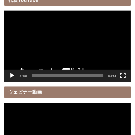
代表YouTube
動
画
プ
レ
ー
ヤ
ー
00:00
03:41
ウェビナー動画
動
画
プ
レ