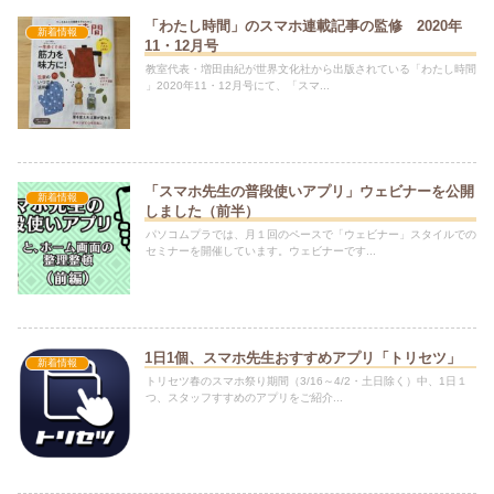
「わたし時間」のスマホ連載記事の監修 2020年
新着情報
11・12月号
教室代表・増田由紀が世界文化社から出版されている「わたし時間
」2020年11・12月号にて、「スマ...
「スマホ先生の普段使いアプリ」ウェビナーを公開
新着情報
しました（前半）
パソコムプラでは、月１回のペースで「ウェビナー」スタイルでの
セミナーを開催しています。ウェビナーです...
1日1個、スマホ先生おすすめアプリ「トリセツ」
新着情報
トリセツ春のスマホ祭り期間（3/16～4/2・土日除く）中、1日１
つ、スタッフすすめのアプリをご紹介...