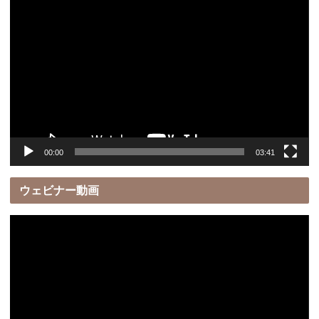
動
画
プ
レ
ー
ヤ
ー
00:00
03:41
ウェビナー動画
動
画
プ
レ
ー
ヤ