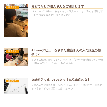
おもてなしの達人さんをご紹介します
新着情報
パソコムプラザ影の "おもてなしの達人さん”です。私たち講師が安
心して授業できるのも 達人さんのおか...
iPhoneデビューをされた生徒さんの入門講座の様
新着情報
子です
皆さまご機嫌いかがですか。パソコムプラザの増田由紀です。今日
はiPhoneデビューをされた生徒さんの...
会計報告を作ってみよう【単発講座90分】
新着情報
金額の入力や計算を伴うものは、Excelを使うと便利です。計算す
る内容を「どんな項目」に当てはめてい...