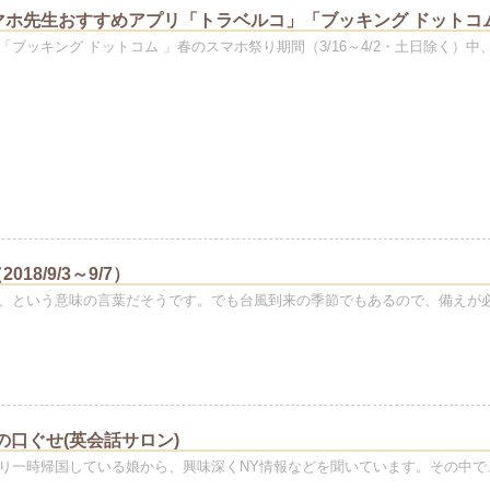
マホ先生おすすめアプリ「トラベルコ」「ブッキング ドットコ
ブッキング ドットコム 」春のスマホ祭り期間（3/16～4/2・土日除く）中
18/9/3～9/7）
、という意味の言葉だそうです。でも台風到来の季節でもあるので、備えが
kerの口ぐせ(英会話サロン)
り一時帰国している娘から、興味深くNY情報などを聞いています。その中で