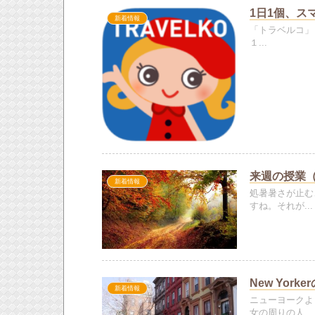
1日1個、ス
新着情報
「トラベルコ」「
１...
来週の授業（20
新着情報
処暑暑さが止む
すね。それが...
New Yor
新着情報
ニューヨークよ
女の周りの人...