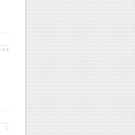
いて大
、「こ