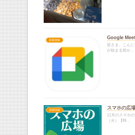
Google 
新着情報
皆さま、こんに
が始まる前か...
スマホの広場
新着情報
11月のスマホ
（火）【時...