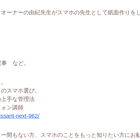
、オーナーの由紀先生がスマホの先生として紙面作りを
記事 など。
た。
りのスマホ選び。
の上手な管理法
フォン講師
issant-next-962/
ュー間もない方、スマホのことをもっと知りたい方にお