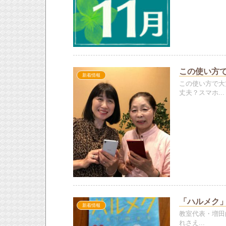
この使い方
新着情報
この使い方で大
丈夫？スマホ...
「ハルメク」
新着情報
教室代表・増田
れさえ...