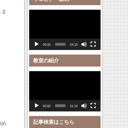
ー
しま
動
画
プ
レ
00:00
04:15
ー
ヤ
教室の紹介
ー
動
画
プ
レ
00:00
01:15
ー
ヤ
記事検索はこちら
勧め
ー