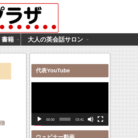
・書籍
大人の英会話サロン
代表YouTube
動
画
プ
レ
00:00
03:41
ー
徹
ヤ
ウェビナー動画