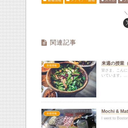
新着情報
メディア・書籍
スマホ
ク
関連記事
来週の授業（20
新着情報
皆さま、こんに
いています。...
Mochi &
新着情報
I went to Bosto