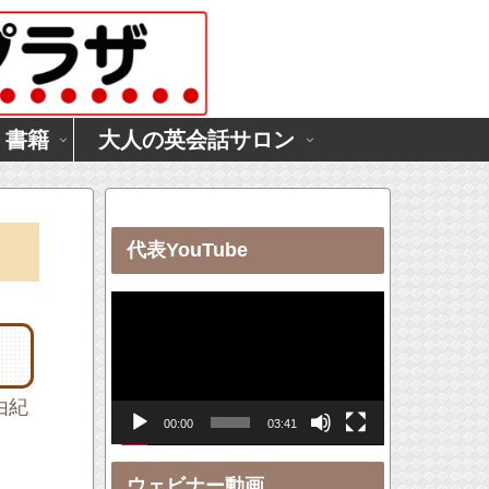
・書籍
大人の英会話サロン
代表YouTube
動
画
プ
レ
由紀
00:00
03:41
ー
ヤ
ウェビナー動画