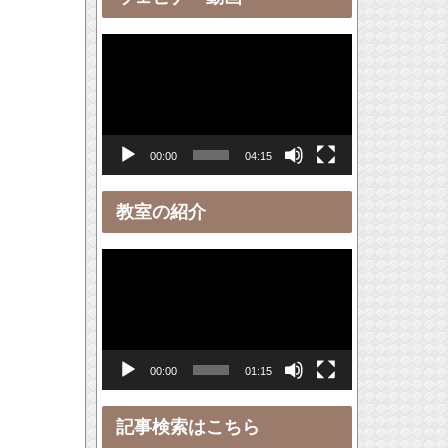
ー
動
画
プ
レ
00:00
04:15
ー
ヤ
教室の紹介
ー
動
画
プ
レ
00:00
01:15
ー
ヤ
記事検索はこちら
ー