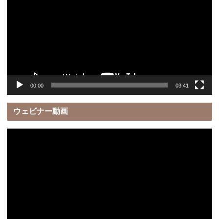
プ
レ
ー
ヤ
ー
00:00
03:41
ウェビナー動画
動
画
プ
レ
ー
ヤ
ー