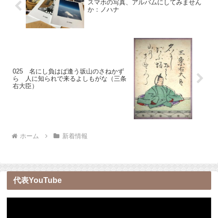
スマホの写真、アルバムにしてみません
か：ノハナ
025 名にし負はば逢う坂山のさねかず
ら 人に知られで来るよしもがな（三条
右大臣）
ホーム
新着情報
代表YouTube
動
画