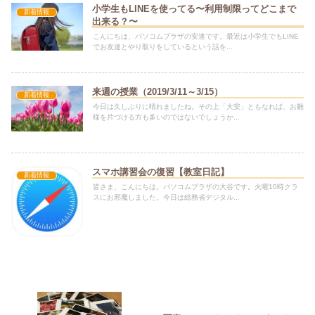
小学生もLINEを使ってる〜利用制限ってどこまで
新着情報
出来る？〜
こんにちは、パソコムプラザの安達です。最近は小学生でもLINE
でお友達とやり取りをしているという話を...
来週の授業（2019/3/11～3/15）
新着情報
今日は久しぶりに晴れましたね。その上「大安」ともなれば、お雛
様を片づける方も多いのではないでしょうか...
スマホ講習会の復習【教室日記】
新着情報
皆さま、こんにちは。パソコムプラザの大谷です。火曜10時クラ
スにお邪魔しました。今日は総務省デジタル...