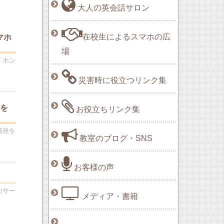
大人の英会話サロン
在校生によるスマホの広
マホ
場
「ホン
災害時に役立つリンク集
理を
お役立ちリンク集
講座を
教室のブログ・SNS
お客様の声
のサー
メディア・書籍