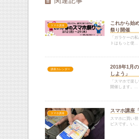
関連記事
これから始め
スマホ講座
祭り開催
「ガラケーの私
トはもっと使...
2018年1
講座カレンダー
しよう」
「スマホで楽し
開催します。...
スマホ講座「
スマホ講座
スマホに買い替
ビスです。い...