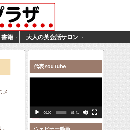
・書籍
大人の英会話サロン
代表YouTube
動
画
のメ
プ
レ
00:00
03:41
ー
ヤ
う。
ウェビナー動画