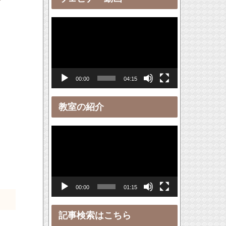
ー
動
画
プ
レ
00:00
04:15
ー
ヤ
教室の紹介
ー
動
画
プ
レ
00:00
01:15
ー
ヤ
記事検索はこちら
ー