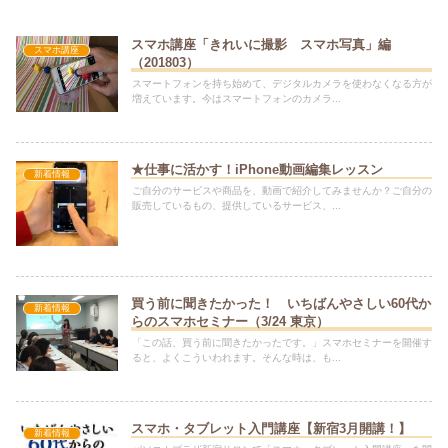
スマホ講座「きれいに撮影 スマホ写真」編
スマホ講座
（201803）
スマートフォンを持ち始めて、デジタルカメラを使わなくなる方が
増えています。今はスマートフォンのカメラ...
★仕事に活かす！iPhone動画編集レッスン
新着情報
ご自分のサービスや商品を、動画で紹介してみませんか？ご自分の
販売しているもの、提供しているサービス、...
買う前に聞きたかった！ いちばんやさしい60代か
新着情報
らのスマホセミナー（3/24 東京）
「この話、買う前に聞きたかったです。」スマホセミナーを開催す
ると、よくこういわれます。そんな時は、も...
スマホ・タブレット入門講座【新宿3月開講！】
新着情報