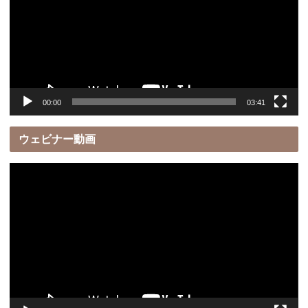
レ
ー
ヤ
ー
00:00
03:41
ウェビナー動画
動
画
プ
レ
ー
ヤ
ー