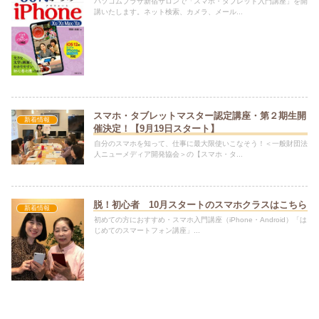
パソコムプラザ新宿サロンで「スマホ・タブレット入門講座」を開
講いたします。ネット検索、カメラ、メール...
スマホ・タブレットマスター認定講座・第２期生開
新着情報
催決定！【9月19日スタート】
自分のスマホを知って、仕事に最大限使いこなそう！＜一般財団法
人ニューメディア開発協会＞の【スマホ・タ...
脱！初心者 10月スタートのスマホクラスはこちら
新着情報
初めての方におすすめ・スマホ入門講座（iPhone・Android）「は
じめてのスマートフォン講座」...