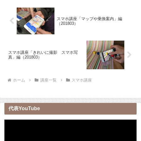
スマホ講座「マップや乗換案内」編
（201803）
スマホ講座「きれいに撮影 スマホ写
真」編（201803）
ホーム
講座一覧
スマホ講座
代表YouTube
動
画
プ