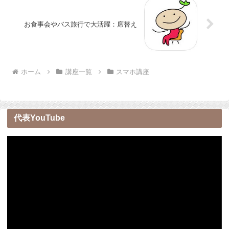
お食事会やバス旅行で大活躍：席替え
ホーム
講座一覧
スマホ講座
代表YouTube
動
画
プ
レ
ー
ヤ
ー