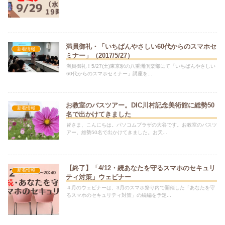
満員御礼・「いちばんやさしい60代からのスマホセ
新着情報
ミナー」（2017/5/27）
満員御礼！5/27(土)東京駅の八重洲倶楽部にて「いちばんやさしい
60代からのスマホセミナー」講座を...
お教室のバスツアー。DIC川村記念美術館に総勢50
新着情報
名で出かけてきました
皆さま、こんにちは。パソコムプラザの大谷です。お教室のバスツ
アー。総勢50名で出かけてきました。お天...
【終了】「4/12・続あなたを守るスマホのセキュリ
新着情報
ティ対策」ウェビナー
４月のウェビナーは、3月のスマホ祭り内で開催した「あなたを守
るスマホのセキュリティ対策」の続編を予定...