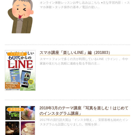
オンライン体験レッスンお申し込みはこちら ●主な学習内容：＜ス
マホ体験＞タッチ操作の基本／電話の使い...
スマホ講座「楽しいLINE」編（201803）
スマホ講座
スマートフォンで多くの方が利用しているLINE（ライン）。今や
家族や友だちと気軽に連絡を取る手段の主...
2018年3月のテーマ講座「写真を楽しむ！はじめて
新着情報
のインスタグラム講座」
2017年の流行語大賞は「インスタ映え」。安部首相も始めたイン
スタグラムも話題になりました。情報を探...