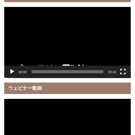
動
画
プ
レ
ー
ヤ
ー
00:00
03:41
ウェビナー動画
動
画
プ
レ
ー