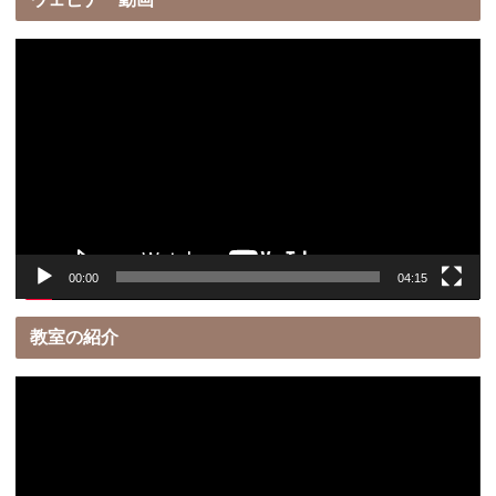
動
画
プ
レ
ー
ヤ
ー
00:00
04:15
教室の紹介
動
画
プ
レ