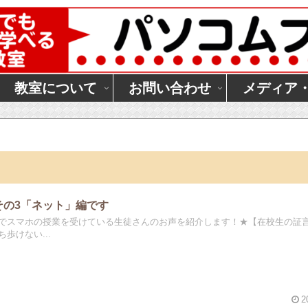
教室について
お問い合わせ
メディア
その3「ネット」編です
でスマホの授業を受けている生徒さんのお声を紹介します！★【在校生の証言
歩けない...
2