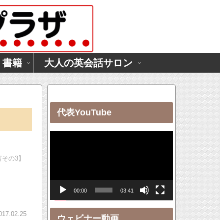
・書籍
大人の英会話サロン
代表YouTube
動
画
その3】
プ
レ
00:00
03:41
ー
ヤ
017.02.25
ウェビナー動画