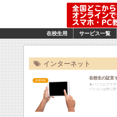
在校生用
サービス一覧
インターネット
在校生の証言
新着情報
★パソコムプラザ
パソコンは外に持ち