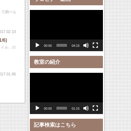
ー
トで調べも
動
画
プ
017.02.10
レ
6)
00:00
04:15
ー
タイル」の
ヤ
教室の紹介
ー
017.01.06
動
画
プ
レ
00:00
01:15
ー
ヤ
記事検索はこちら
ー