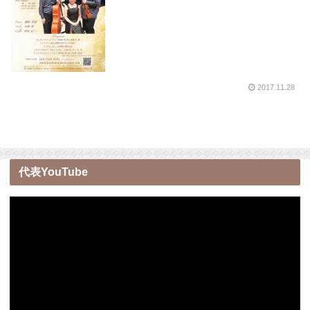
2017.11.28
代表YouTube
動
画
プ
レ
ー
ヤ
ー