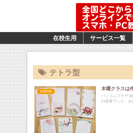
在校生用
サービス一覧
テトラ型
木曜クラスは
新着情報
パソコムプラザ 
の授業でした。お休