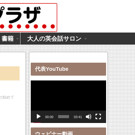
・書籍
大人の英会話サロン
代表YouTube
動
画
け始めて
プ
レ
00:00
03:41
ー
ヤ
ウェビナー動画