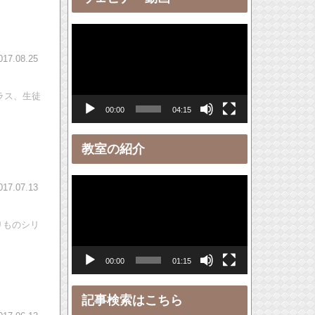
ー
動
画
017.08.25
プ
レ
ラス、生徒
00:00
04:15
ー
ヤ
教室の紹介
ー
動
017.07.13
画
プ
りものシリ
レ
00:00
01:15
ー
ヤ
記事検索はこちら
ー