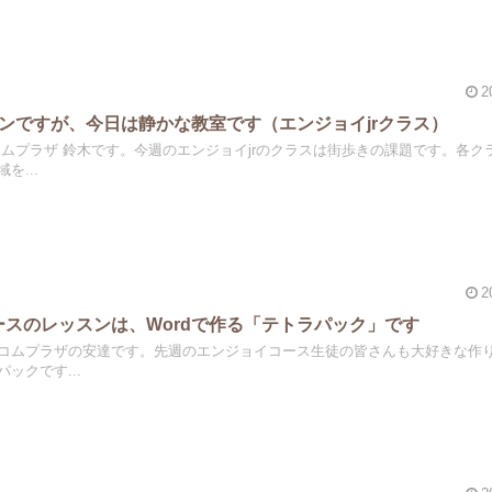
2
スンですが、今日は静かな教室です（エンジョイjrクラス）
コムプラザ 鈴木です。今週のエンジョイjrのクラスは街歩きの課題です。各ク
を...
2
スのレッスンは、Wordで作る「テトラパック」です
コムプラザの安達です。先週のエンジョイコース生徒の皆さんも大好きな作
ックです...