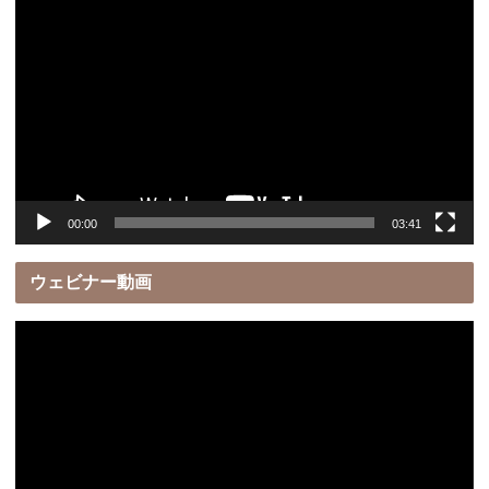
画
プ
レ
ー
ヤ
ー
00:00
03:41
ウェビナー動画
動
画
プ
レ
ー
ヤ