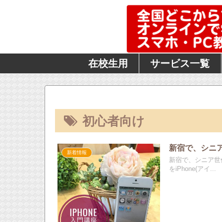
在校生用
サービス一覧
初心者向け
新宿で、シニア
新着情報
新宿で、シニア世
をiPhone(アイ...