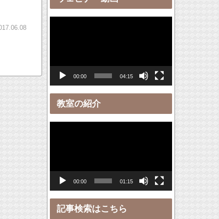
ー
動
017.06.08
画
プ
レ
00:00
04:15
ー
ヤ
教室の紹介
ー
動
画
プ
レ
00:00
01:15
ー
ヤ
記事検索はこちら
ー