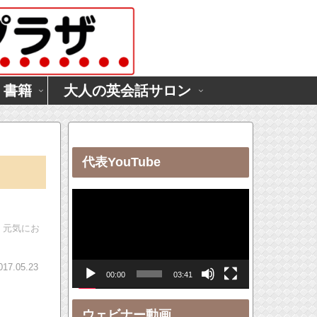
・書籍
大人の英会話サロン
代表YouTube
動
画
、元気にお
プ
レ
017.05.23
00:00
03:41
ー
ヤ
ウェビナー動画