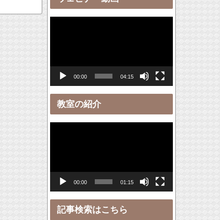
ー
動
画
プ
レ
00:00
04:15
ー
ヤ
教室の紹介
ー
動
画
プ
レ
00:00
01:15
ー
ヤ
記事検索はこちら
ー