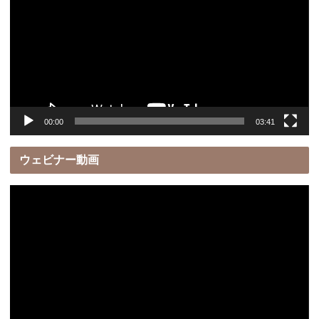
プ
レ
ー
ヤ
ー
00:00
03:41
ウェビナー動画
動
画
プ
レ
ー
ヤ
ー