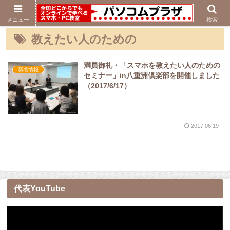
メニュー
検索
教えたい人のための
満員御礼・「スマホを教えたい人のための
新着情報
セミナー」in八重洲倶楽部を開催しました
（2017/6/17）
2017.06.19
代表YouTube
動
画