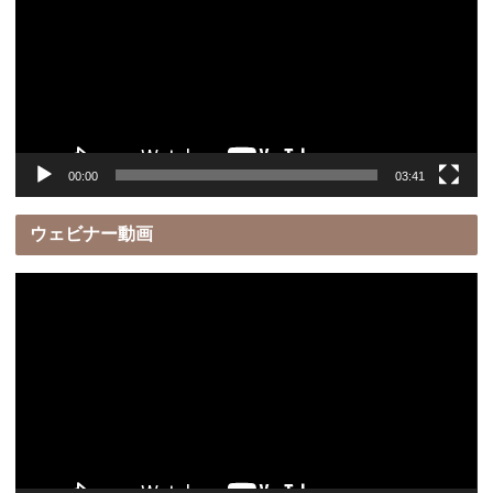
プ
レ
ー
ヤ
ー
00:00
03:41
ウェビナー動画
動
画
プ
レ
ー
ヤ
ー