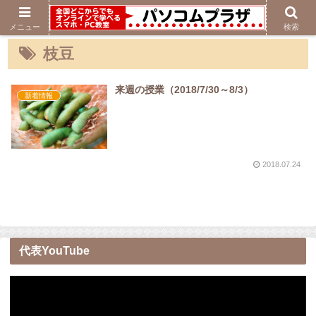
メニュー
検索
枝豆
来週の授業（2018/7/30～8/3）
新着情報
2018.07.24
代表YouTube
動
画