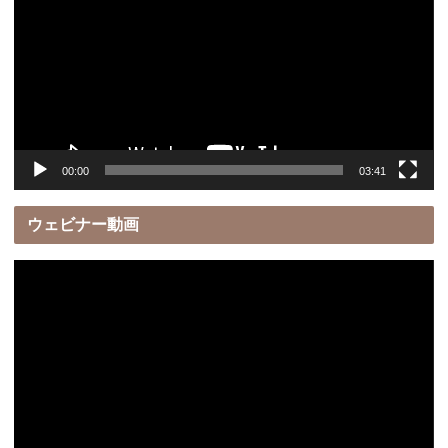
プ
レ
ー
ヤ
ー
00:00
03:41
ウェビナー動画
動
画
プ
レ
ー
ヤ
ー