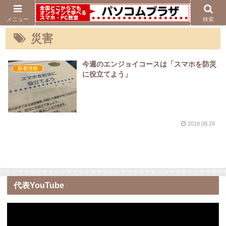
メニュー
検索
災害
今週のエンジョイコースは「スマホを防災
新着情報
に役立てよう」
2018.08.28
代表YouTube
動
画