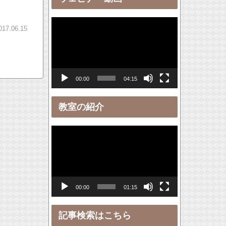
ー
動
017.06.15
画
プ
レ
00:00
04:15
ー
ヤ
教室の紹介
ー
動
画
プ
レ
00:00
01:15
ー
ヤ
記事検索はこちら
ー