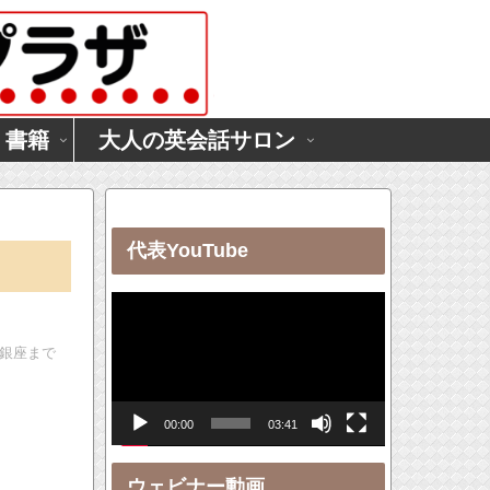
・書籍
大人の英会話サロン
代表YouTube
動
画
」銀座まで
プ
レ
00:00
03:41
ー
ヤ
ウェビナー動画