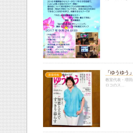
「ゆうゆう」
新着情報
教室代表・増田
ロコのス...