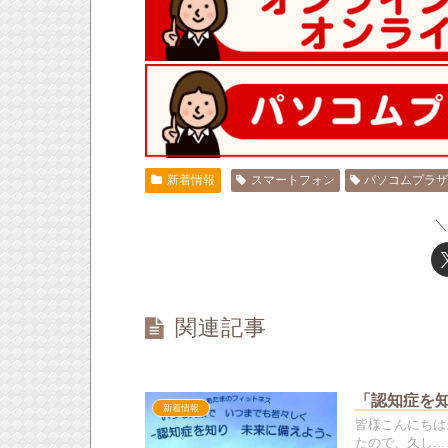
新着情報
スマートフォン
パソコムプラ
関連記事
「認知症を知
新着情報
皆様こんにちは
たので、久し...