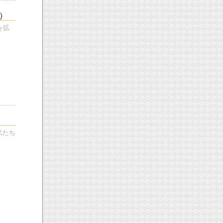
）
を拡
私たち