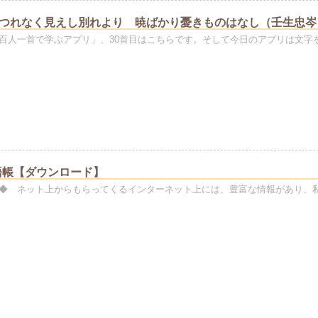
のつれなく見えし別れより 暁ばかり憂きものはなし（壬生忠岑
百人一首で学ぶアプリ」、30首目はこちらです。そして今日のアプリは文字
語帳【ダウンロード】
◆ ネット上からもらってくるインターネット上には、豊富な情報があり、