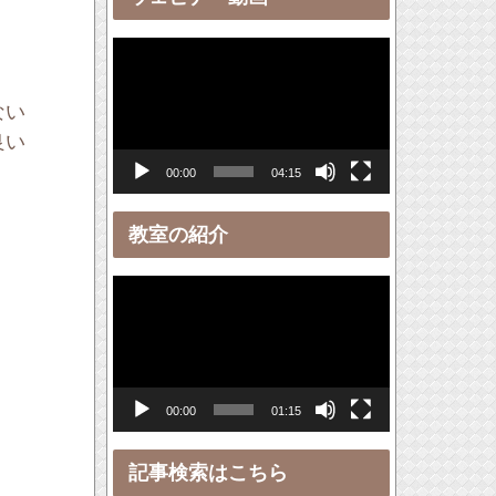
ー
動
画
ない
プ
良い
レ
00:00
04:15
ー
ヤ
教室の紹介
ー
動
画
プ
レ
00:00
01:15
ー
ヤ
記事検索はこちら
ー