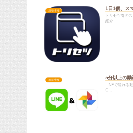
1日1個、ス
新着情報
トリセツ春のス
紹介...
5分以上の動
新着情報
LINEで送れ
G...