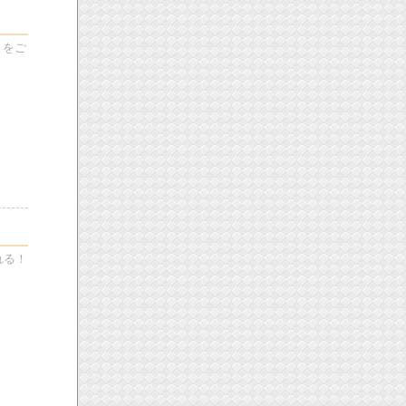
リをご
れる！