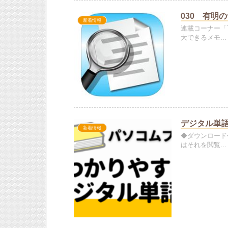
030 有明
新着情報
連載コーナー「
大できるメモ...
デジタル単
新着情報
◆ダウンロード
はそれを閲覧...