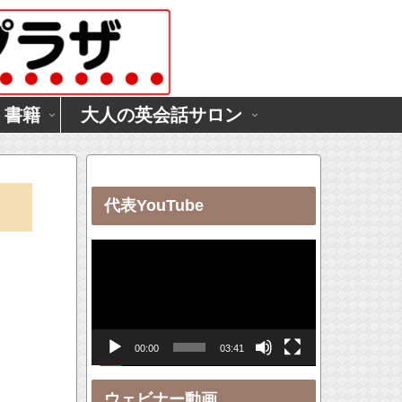
・書籍
大人の英会話サロン
代表YouTube
動
画
プ
レ
00:00
03:41
ー
ヤ
ウェビナー動画