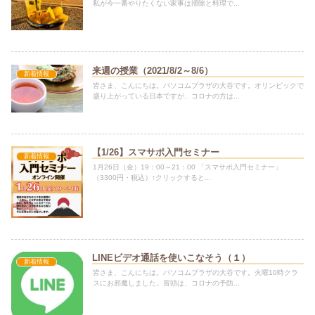
私が今一番やりたくない家事は掃除と料理で...
来週の授業（2021/8/2～8/6）
新着情報
皆さま、こんにちは。パソコムプラザの大谷です。オリンピックで
盛り上がっている日本ですが、コロナの方は...
【1/26】スマサポ入門セミナー
新着情報
1月26日（金）19：00～21：00 「スマサポ入門セミナー」
（3300円・税込）↑クリックすると...
LINEビデオ通話を使いこなそう（１）
新着情報
皆さま、こんにちは。パソコムプラザの大谷です。火曜10時クラ
スにお邪魔しました。冒頭は、コロナの予防...