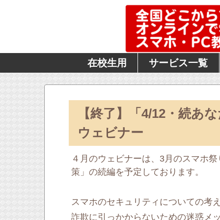
在校生用
サービス一覧
【終了】「4/12・続
ウェビナー
４月のウェビナーは、3月のスマホ祭
策」の続編を予定しております。
スマホのセキュリティについての考
詐欺に引っかからないための迷惑メ