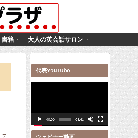
・書籍
大人の英会話サロン
」
代表YouTube
動
画
プ
レ
00:00
03:41
ー
ヤ
リテ
ウェビナー動画