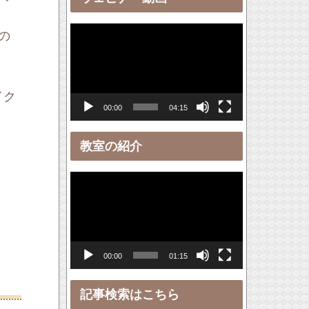
ー
動
の
画
プ
レ
イク
00:00
04:15
ー
ヤ
教室の紹介
ー
動
画
プ
レ
00:00
01:15
ー
ヤ
記事検索はこちら
ー