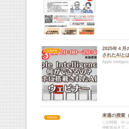
2025年４月
新着情報
されたAIと
Apple Int
来週の授業（20
新着情報
この時期、やっ
仲町街歩きで...