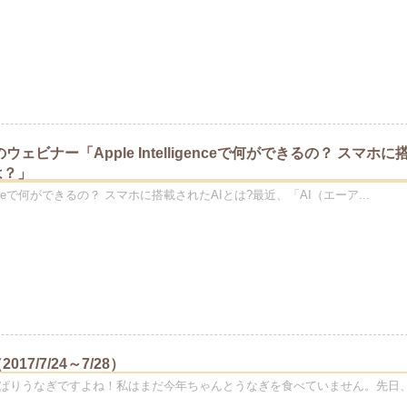
のウェビナー「Apple Intelligenceで何ができるの？ スマホに
は？」
eligenceで何ができるの？ スマホに搭載されたAIとは?最近、「AI（エーア...
17/7/24～7/28）
ぱりうなぎですよね！私はまだ今年ちゃんとうなぎを食べていません。先日