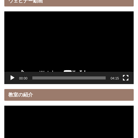
ウェビナー動画
動
画
プ
レ
ー
ヤ
ー
00:00
04:15
教室の紹介
動
画
プ
レ