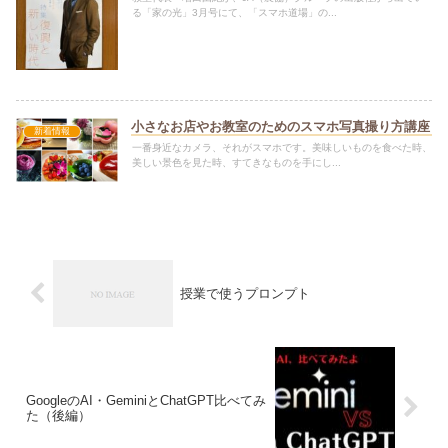
る「家の光」3月号にて、「スマホ道場」の...
小さなお店やお教室のためのスマホ写真撮り方講座
新着情報
一番身近なカメラ、それがスマホです。美味しいものを食べた時、
美しい景色を見た時、すてきなものを手にし...
授業で使うプロンプト
GoogleのAI・GeminiとChatGPT比べてみ
た（後編）