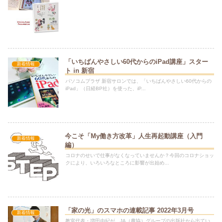
「いちばんやさしい60代からのiPad講座」スター
新着情報
ト in 新宿
パソコムプラザ 新宿サロンでは、「いちばんやさしい60代からの
iPad」（日経BP社）を使った、iP...
今こそ「My働き方改革」人生再起動講座（入門
新着情報
編）
コロナのせいで仕事がなくなっていませんか？今回のコロナショッ
クにより、いろいろなところに影響が出始め...
「家の光」のスマホの連載記事 2022年3月号
新着情報
教室代表・増田由紀が、JA（農協）グループの出版社から出てい