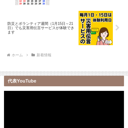
防災とボランティア週間（1月15日～21
日）でも災害用伝言サービスが体験でき
ます
ホーム
新着情報
代表YouTube
動
画
プ
レ
ー