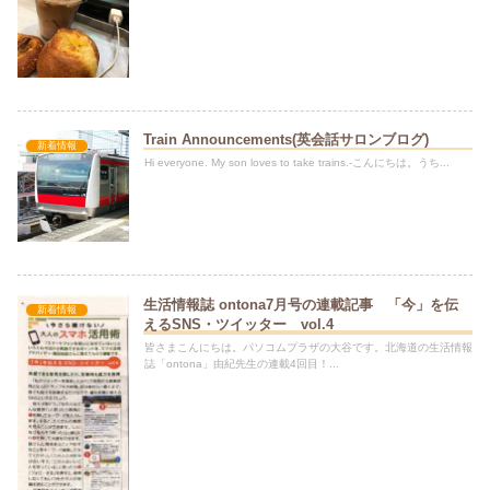
Train Announcements(英会話サロンブログ)
新着情報
Hi everyone. My son loves to take trains.-こんにちは。うち...
生活情報誌 ontona7月号の連載記事 「今」を伝
新着情報
えるSNS・ツイッター vol.4
皆さまこんにちは。パソコムプラザの大谷です。北海道の生活情報
誌「ontona」由紀先生の連載4回目！...