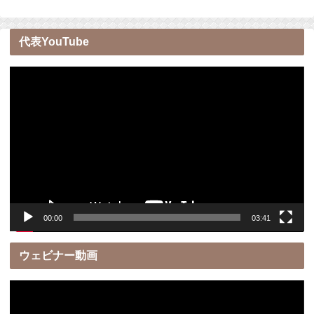
代表YouTube
動
画
プ
レ
ー
ヤ
ー
00:00
03:41
ウェビナー動画
動
画