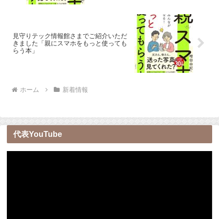
見守りテック情報館さまでご紹介いただ
きました「親にスマホをもっと使っても
らう本」
ホーム
新着情報
代表YouTube
動
画
プ
レ
ー
ヤ