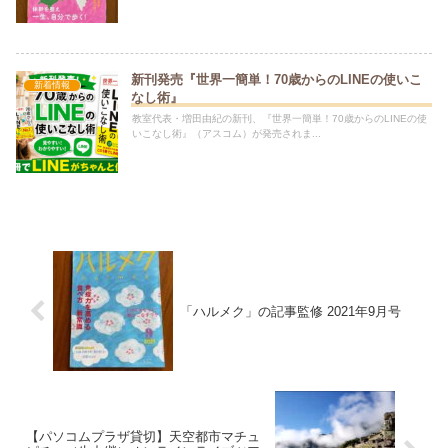
新刊発売『世界一簡単！70歳からのLINEの使いこ
新着情報
なし術』
教室代表・増田由紀の新刊、『世界一簡単！70歳からのLINEの使
いこなし術』（アスコム）が発売されま...
「ハルメク」の記事監修 2021年9月号
【パソコムプラザ貸切】天空都市マチュ