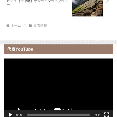
ピチュ（生中継）オンラインライブツア
ー
ホーム
新着情報
代表YouTube
動
画
プ
レ
ー
ヤ
ー
00:00
03:41