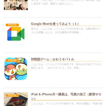
皆さま、こんにちは。パソコムプラザの大谷です。AirPods、密か
に流行中！先日、授業でご紹介したと...
Google Meetを使ってみよう（１）
新着情報
皆さま、こんにちは。パソコムプラザの大谷です。火曜10時クラ
スにお邪魔しました。まずは教室の月刊情報...
対戦型ゲーム：かわうそバトル
新着情報
こんにちは。パソコムプラザの柏井です。私のおすすめアプリをご
紹介します。「かわうそバトル」です。対戦...
iPad & iPhone月一講座は、写真の加工（新宿サロ
新着情報
ン）
こんにちは、パソコムプラザの柏井です。本日の課題は「写真の加