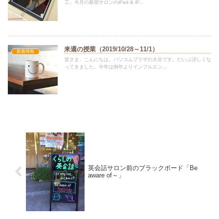
工」今月の新宿サロンのiPad & iP...
来週の授業（2019/10/28～11/1）
新着情報
皆さま、こんにちは。パソコムプラザの大谷です。だいぶ涼しくな
ってきました。今年は例年よりインフルエン...
英会話サロン前のブラックボード「Be
aware of～」