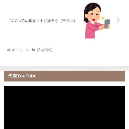
スマホで写真を上手に撮ろう（全４回）
ホーム
新着情報
代表YouTube
動
画
プ
レ
ー
ヤ