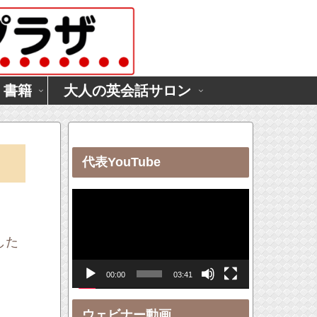
・書籍
大人の英会話サロン
代表YouTube
動
画
プ
した
レ
00:00
03:41
ー
ヤ
ウェビナー動画