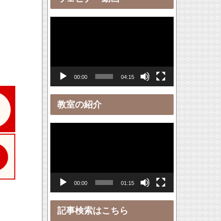
ー
動
画
プ
レ
00:00
04:15
ー
ヤ
教室の紹介
ー
動
画
プ
レ
00:00
01:15
ー
ヤ
記事検索はこちら
ー