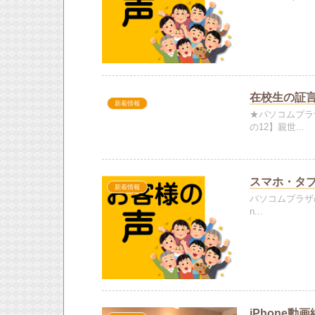
在校生の証言
新着情報
★パソコムプラ
の12】親世...
スマホ・タ
新着情報
パソコムプラザ
n...
iPhone