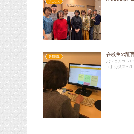
楽しむ人
在校生の証
新着情報
パソコムプラザ
１】お教室の生..