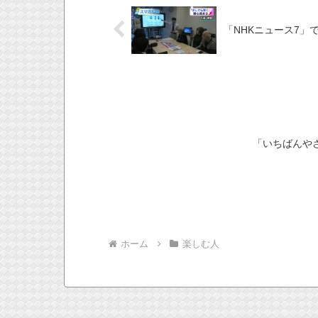
「NHKニュース7」で
「いちばんやさし
ホーム
楽しむ人