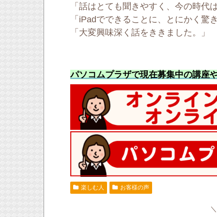
「話はとても聞きやすく、今の時代
「iPadでできることに、とにかく驚
「大変興味深く話をききました。」
パソコムプラザで現在募集中の講座
楽しむ人
お客様の声