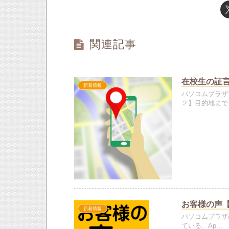
関連記事
在校生の証
新着情報
パソコムプラザ
２】目的地まで..
お客様の声【A
新着情報
パソコムプラザ
ている、Ap...