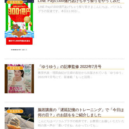
LINE Payの300億円あげちゃう祭りをやってみた
新着情報
LINE Payの300億円あげちゃう祭り皆さまこんにちは。パソコム
プラの安達です。本日11:00か...
「ゆうゆう」の記事監修 2022年7月号
新着情報
教室代表・増田由紀が主婦の友社から出版されている「ゆうゆう」
2022年7月号にて、新連載「もっと活用...
脳若講座の「遅延記憶のトレーニング」で「今日は
新着情報
何の日？」のお話ををご紹介しました
こんにちはパソコムプラザの柏井です。お教室にお越しいただいた
時の第一声が「暑いですね」わかっていても...