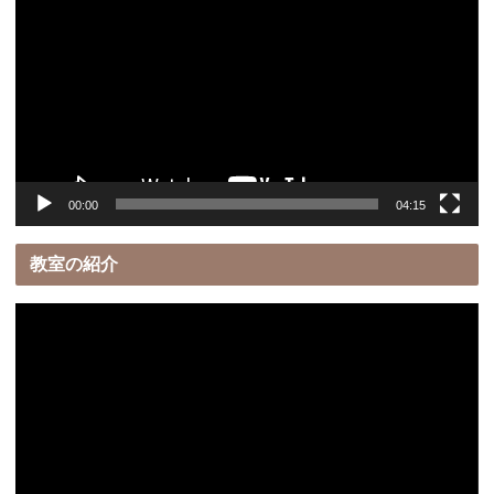
画
プ
レ
ー
ヤ
ー
00:00
04:15
教室の紹介
動
画
プ
レ
ー
ヤ
ー