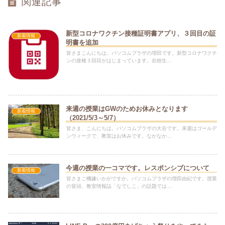
関連記事
新型コロナワクチン接種証明書アプリ、３回目の証
新着情報
明書を追加
皆さまこんにちは。パソコムプラザの増田です。新型コロナワクチ
ンの接種３回目がはじまっています。在校生...
来週の授業はGWのためお休みとなります
新着情報
（2021/5/3～5/7）
皆さま、こんにちは。パソコムプラザの大谷です。来週はゴールデ
ンウィークで、教室はお休みです。なかなか...
今週の授業の一コマです。レスポンシブについて
新着情報
皆さまご機嫌いかがですか。パソコムプラザの増田由紀です。授業
の冒頭、教室情報誌「なでしこ」の話題では...