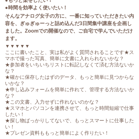
●もっと楽をしたい！
●時間を効率よく使いたい！
そんなアナログ女子の方に、一番に知っていただきたい内
容を、ぎゅぎゅーっと詰め込んだ3日間集中講座を企画し
ました。
Zoomでの開催なので、ご自宅で学んでいただけ
ます。
▼▼▼▼▼
ここに書いたこと、実は私がよく質問されることです★ス
マホで撮った写真、簡単に文書に入れられないかな？
★参加者をいちいちリストに転記しなくて済む方法ないか
な？
★確かに保存したはずのデータ、もっと簡単に見つからな
いかな？
★申し込みフォームを簡単に作れて、管理する方法ないか
な？
★この文書、入力せずに作れないのかな？
★スマホとパソコンを連携させて、もっと時間短縮で仕事
したい！
★探し物ばっかりしてないで、もっとスマートに仕事した
い！
★プレゼン資料ももっと簡単によく作りたい！