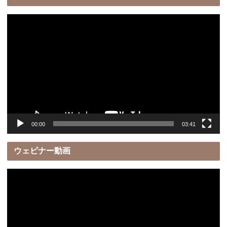
動
画
プ
レ
ー
ヤ
ー
00:00
03:41
ウェビナー動画
動
画
プ
レ
ー