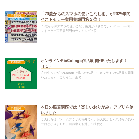
「70歳からのスマホの使いこなし術」が2025年間
新着情報
ベストセラー実用書部門第２位！
70歳からのスマホの使いこなし術おかげさまで、2025年・年間ベ
ストセラー実用書部門のランキング２位...
オンラインPicCollage作品展 開催いたします！
新着情報
（１）
在校生さまがPicCollageで作った作品で、オンライン作品展を開催
いたします！こちらは、全てオン...
本日の脳若講座では「楽しいおりがみ」アプリを使
新着情報
いました
こんにちはパソコムプラザの柏井です。お天気がよく気持ちの良い
一日となりました。自転車でお越しの生徒さ...