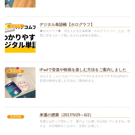
デジタル単語帳【ホログラフ】
新着情報
◆ホログラフ◆ 浮き上がる立体映像「ホログラフィー」とは、空
間に浮き上がって映し出される技術を意味し...
iPadで音楽や映画を楽しむ方法をご案内しました
新着情報
みなさま こんにちはパソコムプラザのまるやまです今日はiPadで
音楽や映画を楽しむ方法をご案内好きな...
来週の授業（2017/5/29～6/2）
新着情報
先週とは打って変わって、夏のような暑い日が続いていますね。皆
さま、水分補給をしながら、元気にお過ごし...