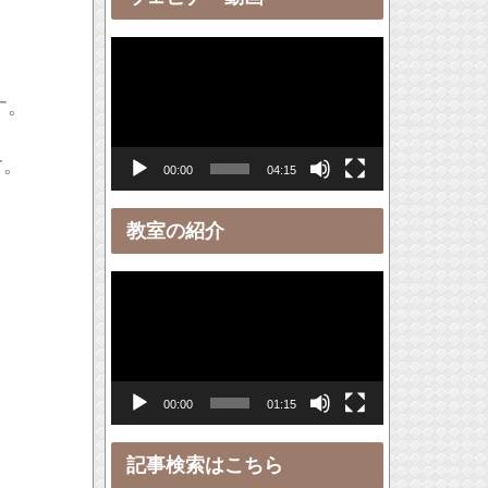
ー
動
画
す。
プ
レ
す。
00:00
04:15
ー
。
ヤ
教室の紹介
ー
動
画
プ
レ
00:00
01:15
ー
ヤ
記事検索はこちら
ー