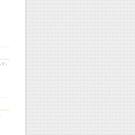
らす』
。