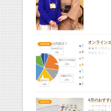
オンラインエ
新着情報
★★オンライン
りがとうご...
4月のおす
新着情報
「スマホでオリ
を作ってみま...