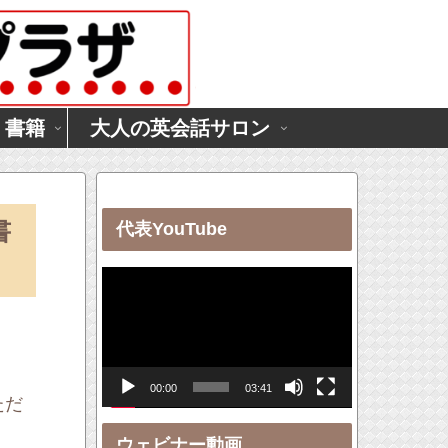
・書籍
大人の英会話サロン
書
代表YouTube
動
画
プ
レ
00:00
03:41
ー
ただ
ヤ
ウェビナー動画