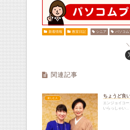
新着情報
教室日記
シニア
パソコム
関連記事
ちょうど良
楽しむ人
エンジョイコー
いらっしゃい...