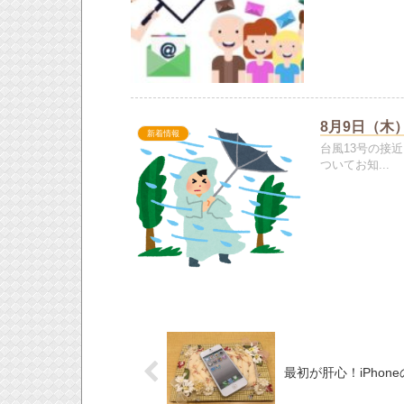
8月9日（木
新着情報
台風13号の接
ついてお知...
最初が肝心！iPho