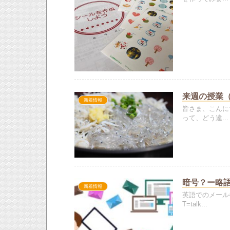
来週の授業（20
新着情報
皆さま、こんに
って、どう違...
暗号？ー略語
新着情報
英語でのメール
T=talk...