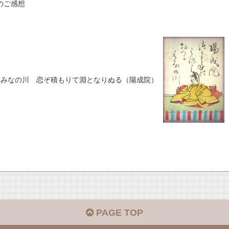
のご感想
るみなの川 恋ぞ積もりて淵となりぬる（陽成院）
PAGE TOP