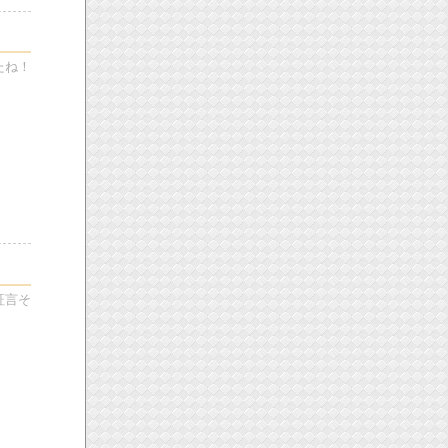
たね！
証言そ