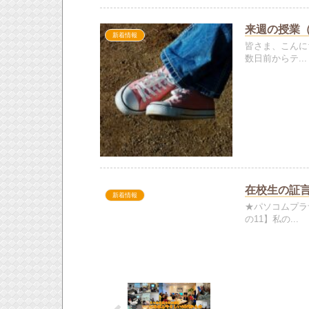
来週の授業（20
新着情報
皆さま、こんに
数日前からテ...
在校生の証言
新着情報
★パソコムプラ
の11】私の...