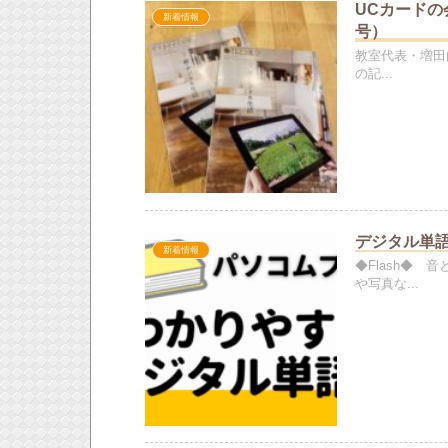
UCカードの
新着情報
号）
教室代表・増田
の記...
デジタル単語帳
新着情報
◆Flash◆
や写真な...