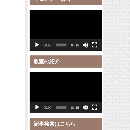
ー
動
画
プ
レ
00:00
04:15
ー
ヤ
教室の紹介
ー
動
画
プ
レ
00:00
01:15
ー
ヤ
記事検索はこちら
ー