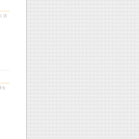
く活
験を