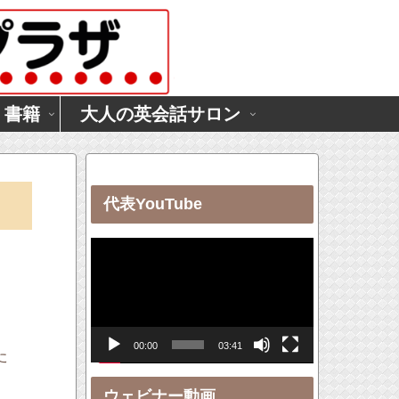
・書籍
大人の英会話サロン
代表YouTube
動
画
プ
レ
00:00
03:41
ー
た
ヤ
ウェビナー動画