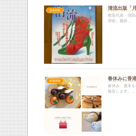
清流出版「月
新着情報
教室代表・増田
用術」最終...
春休みに香
新着情報
春休み、週末を
報告します。...