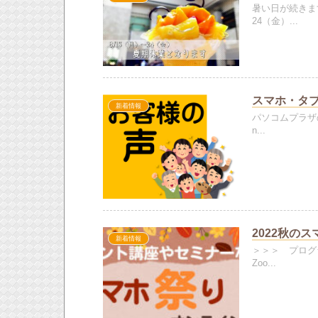
暑い日が続きま
24（金）...
スマホ・タ
新着情報
パソコムプラザ
n...
2022秋の
新着情報
＞＞＞ プログ
Zoo...