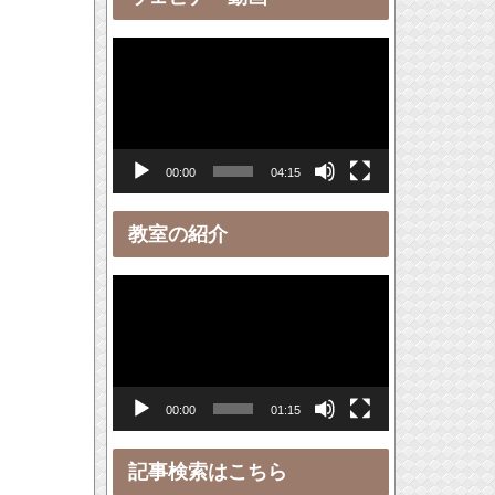
ー
動
画
プ
レ
00:00
04:15
ー
ヤ
教室の紹介
ー
動
画
プ
レ
00:00
01:15
ー
ヤ
記事検索はこちら
ー