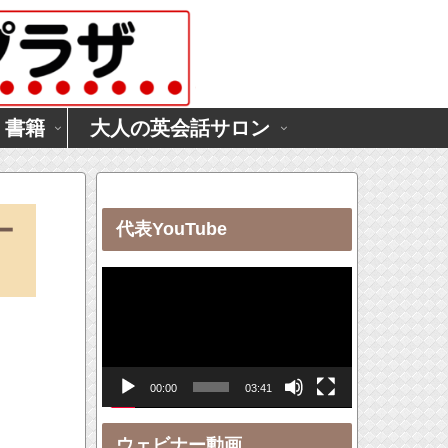
・書籍
大人の英会話サロン
ー
代表YouTube
動
画
プ
レ
00:00
03:41
ー
ヤ
ウェビナー動画