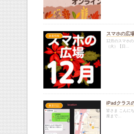
スマホの広場
新着情報
12月のスマホ
（火）【日...
iPadクラ
教室日記
皆さま こんに
座まで...