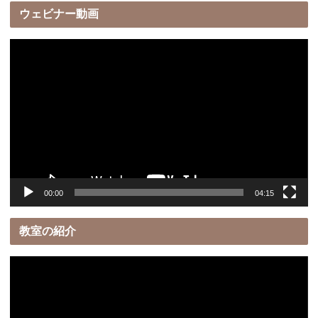
ウェビナー動画
動
画
プ
レ
ー
ヤ
ー
00:00
04:15
教室の紹介
動
画
プ
レ