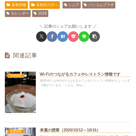
新着情報
在校生の方へ
シニア
パソコムプラザ
カレンダー
2018
記事のシェアお願いします
関連記事
Wi-Fiのつながるカフェやレストラン情報です
新着情報
教室HPにはWi-Fiのつながるカフェやレストラン情報をちょっとず
つ載せています。こちら「Blue ...
来週の授業（2020/10/12～10/16）
新着情報