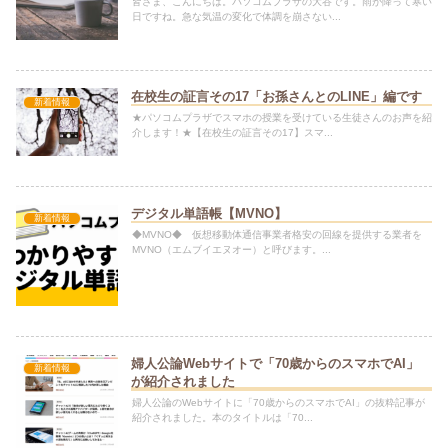
皆さま、こんにちは。パソコムプラザの大谷です。雨が降って寒い
日ですね。急な気温の変化で体調を崩さない...
在校生の証言その17「お孫さんとのLINE」編です
新着情報
★パソコムプラザでスマホの授業を受けている生徒さんのお声を紹
介します！★【在校生の証言その17】スマ...
デジタル単語帳【MVNO】
新着情報
◆MVNO◆ 仮想移動体通信事業者格安の回線を提供する業者を
MVNO（エムブイエヌオー）と呼びます。...
婦人公論Webサイトで「70歳からのスマホでAI」
新着情報
が紹介されました
婦人公論のWebサイトに「70歳からのスマホでAI」の抜粋記事が
紹介されました。本のタイトルは「70...