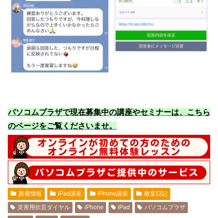
パソコムプラザで現在募集中の講座やセミナーは、こちら
のページをご覧くださいませ
。
新着情報
iPad講座
iPhone講座
教室日記
災害用伝言ダイヤル
iPhone
iPad
パソコムプラザ