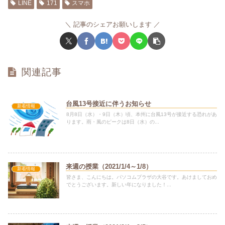
LINE
171
スマホ
記事のシェアお願いします
関連記事
台風13号接近に伴うお知らせ
新着情報
8月8日（水）・9日（木）頃、本州に台風13号が接近する恐れがあ
ります。雨・風のピークは8日（水）の...
来週の授業（2021/1/4～1/8）
新着情報
皆さま、こんにちは。パソコムプラザの大谷です。あけましておめ
でとうございます。新しい年になりました！...