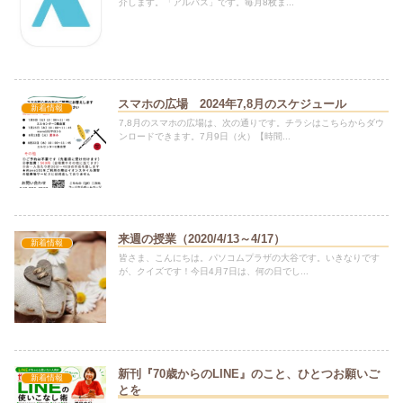
介します。「アルバス」です。毎月8枚ま...
スマホの広場 2024年7,8月のスケジュール
新着情報
7,8月のスマホの広場は、次の通りです。チラシはこちらからダウ
ンロードできます。7月9日（火）【時間...
来週の授業（2020/4/13～4/17）
新着情報
皆さま、こんにちは。パソコムプラザの大谷です。いきなりです
が、クイズです！今日4月7日は、何の日でし...
新刊『70歳からのLINE』のこと、ひとつお願いご
新着情報
とを