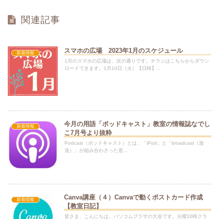
関連記事
スマホの広場 2023年1月のスケジュール
新着情報
1月のスマホの広場は、次の通りです。チラシはこちらからダウン
ロードできます。1月10日（火）【日時】...
今月の用語「ポッドキャスト」教室の情報誌なでし
新着情報
こ7月号より抜粋
Podcast（ポッドキャスト）とは、「iPod」と「broadcast（放
送）」が組み合わさった造...
Canva講座（４）Canvaで動くポストカード作成
新着情報
【教室日記】
皆さま、こんにちは。パソコムプラザの大谷です。火曜10時クラ