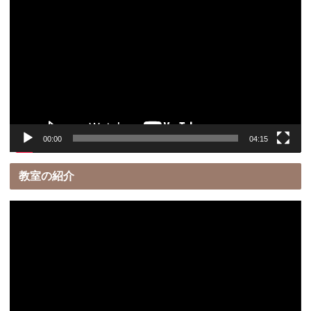
画
プ
レ
ー
ヤ
ー
00:00
04:15
教室の紹介
動
画
プ
レ
ー
ヤ