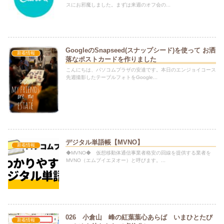
スにお邪魔しました。まずは来週のオフ会の...
GoogleのSnapseed(スナップシード)を使って お洒
新着情報
落なポストカードを作りました
こんにちは、パソコムプラザの安達です。本日のエンジョイコース
先週撮影したテーブルフォトをGoogle...
デジタル単語帳【MVNO】
新着情報
◆MVNO◆ 仮想移動体通信事業者格安の回線を提供する業者を
MVNO（エムブイエヌオー）と呼びます。...
026 小倉山 峰の紅葉葉心あらば いまひとたび
新着情報