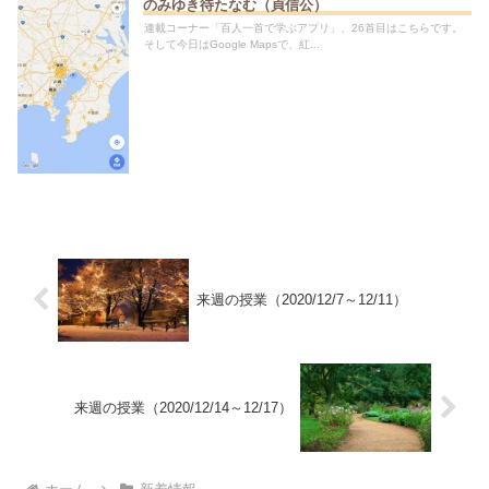
のみゆき待たなむ（貞信公）
連載コーナー「百人一首で学ぶアプリ」、26首目はこちらです。
そして今日はGoogle Mapsで、紅...
来週の授業（2020/12/7～12/11）
来週の授業（2020/12/14～12/17）