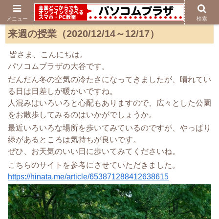
メニュー
検索
来週の授業（2020/12/14～12/17）
皆さま、こんにちは。
パソコムプラザの大谷です。
だんだん冬の空気の冷たさになってきましたが、晴れてい
る日は日差しが暖かいですね。
人混みはいろいろと心配もありますので、広々とした公園
をお散歩してみるのはいかがでしょうか。
最近いろいろな場所を歩いてみているのですが、やっぱり
緑があるところは気持ちが良いです。
ぜひ、お天気のいい日に歩いてみてくださいね。
こちらのサイトを参考にさせていただきました。
https://hinata.me/article/653871288412638615