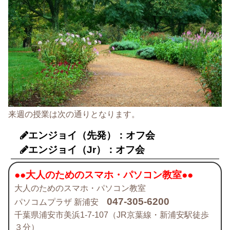
来週の授業は次の通りとなります。
エンジョイ（先発）：オフ会
エンジョイ（Jr）：オフ会
●●大人のためのスマホ・パソコン教室●●
大人のためのスマホ・パソコン教室
047-305-6200
パソコムプラザ 新浦安
千葉県浦安市美浜1-7-107（JR京葉線・新浦安駅徒歩
３分）