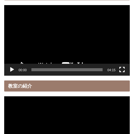
動
画
プ
レ
ー
ヤ
ー
00:00
04:15
教室の紹介
動
画
プ
レ
ー